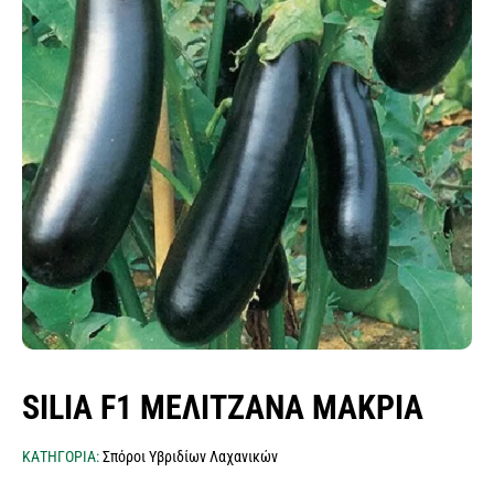
σπόροι λειμώνες - μίγματα
ποικιλιών λαχανικών
σπόροι αρωματικών & βότανα
σπόροι βιομηχανίας τροφίμων
κοκκάρι σποράς
σκόρδο σποράς
σπόροι δημητριακών
πατατόσπορος
σπόροι baby leaf μicro green εdible flowers
φακελάκια σπόρων & σταντ
SILIA F1 ΜΕΛΙΤΖΆΝΑ ΜΑΚΡΙΆ
ΚΑΤΗΓΟΡΙΑ:
Σπόροι Υβριδίων Λαχανικών