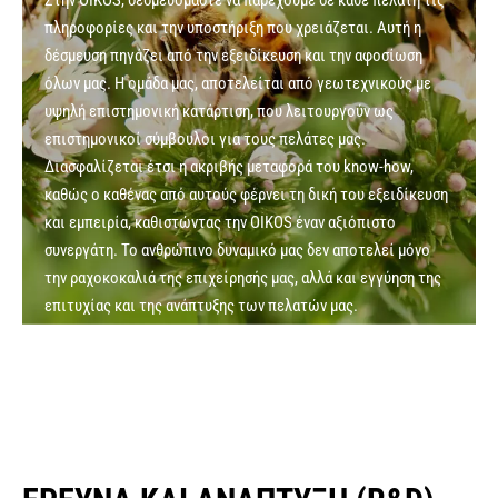
Στην OIKOS, δεσμευόμαστε να παρέχουμε σε κάθε πελάτη τις
πληροφορίες και την υποστήριξη που χρειάζεται. Αυτή η
δέσμευση πηγάζει από την εξειδίκευση και την αφοσίωση
όλων μας. Η ομάδα μας, αποτελείται από γεωτεχνικούς με
υψηλή επιστημονική κατάρτιση, που λειτουργούν ως
επιστημονικοί σύμβουλοι για τους πελάτες μας.
Διασφαλίζεται έτσι η ακριβής μεταφορά του know-how,
καθώς ο καθένας από αυτούς φέρνει τη δική του εξειδίκευση
και εμπειρία, καθιστώντας την OIKOS έναν αξιόπιστο
συνεργάτη. Το ανθρώπινο δυναμικό μας δεν αποτελεί μόνο
την ραχοκοκαλιά της επιχείρησής μας, αλλά και εγγύηση της
επιτυχίας και της ανάπτυξης των πελατών μας.