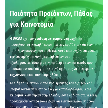
Ποιότητα Προϊόντων, Πάθος
για Καινοτομία
Η
OIKOS
έχει ως
σταθερή επιχειρησιακή αρχή
την
προσήλωση στην υψηλή ποιότητα των προϊόντων και των
ποικιλιών σπόρων που διαθέτει. Αυτό επιτυγχάνεται μέσω
της αυστηρής επιλογής προμηθευτών, οι οποίοι
αξιολογούνται τόσο για την ποιότητα των ποικιλιών που
προσφέρουν όσο και για την ικανότητά τους να εισφέρουν
τεχνογνωσία και καινοτόμες λύσεις.
Τα είδη που εισάγουμε από προμηθευτές του εξωτερικού
υποβάλλονται σε αυστηρό έλεγχο καταλληλόλητας μέσω
πειραματικών αγρών
στην Ελλάδα, ώστε να διαπιστώνεται η
προσαρμοστικότητα των ειδών και των ποικιλιών σπόρων
που προωθούμε στις εγχώριες συνθήκες. Βασικό μας μέλημα