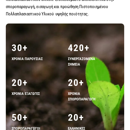
σπόροι λειμώνες - μίγματα
ποικιλιών λαχανικών
σποροπαραγωγή, εισαγωγή και προώθηση Πιστοποιημένου
Πολλαπλασιαστικού Υλικού υψηλής ποιότητας.
σπόροι αρωματικών & βότανα
σπόροι βιομηχανίας τροφίμων
κοκκάρι σποράς
30
+
420
+
σκόρδο σποράς
ΧΡΟΝΙΑ ΠΑΡΟΥΣΙΑΣ
ΣΥΝΕΡΓΑΖΟΜΕΝΑ
σπόροι δημητριακών
ΣΗΜΕΙΑ
πατατόσπορος
20
+
20
+
σπόροι baby leaf μicro green εdible flowers
ΧΡΟΝΙΑ ΕΞΑΓΩΓΕΣ
ΧΡΟΝΙΑ
φακελάκια σπόρων & σταντ
ΣΠΟΡΟΠΑΡΑΓΩΓΗ
50
+
20
+
ΣΠΟΡΟΠΑΡΑΓΩΓΟΙ
ΕΛΛΗΝΙΚΕΣ