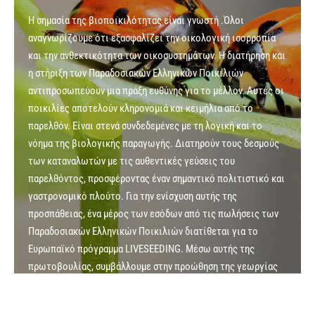
Η σημασία της βιοποικιλότητας είναι γνωστή .Όλοι
αναγνωρίζουμε ότι εξασφαλίζει την οικολογική ισορροπία
και την ανθεκτικότητα των οικοσυστημάτων. Η διατήρηση και
η στήριξη των Παραδοσιακών Ελληνικών Ποικιλιών
αντιπροσωπεύουν μια πράξη ευθύνης για το μέλλον. Αυτές οι
ποικιλίες αποτελούν κληρονομιά και κειμήλια από το
παρελθόν. Είναι στενά συνδεδεμένες με τη λογική και το
νόημα της βιολογικής παραγωγής. Διατηρούν τους δεσμούς
των καταναλωτών με τις αυθεντικές γεύσεις του
παρελθόντος, προσφέροντας έναν σημαντικό πολιτιστικό και
γαστρονομικό πλούτο. Για την ενίσχυση αυτής της
προσπάθειας, ένα μέρος των εσόδων από τις πωλήσεις των
Παραδοσιακών Ελληνικών Ποικιλιών διατίθεται για το
Ευρωπαϊκό πρόγραμμα LIVESEEDING. Μέσω αυτής της
πρωτοβουλίας, συμβάλλουμε στην προώθηση της γεωργίας
που σέβεται το περιβάλλον και τον άνθρωπο