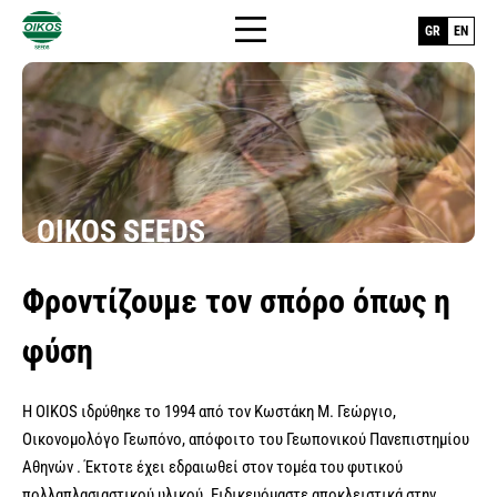
GR
EN
ΑΡΧΙΚΉ
OIKOS SEEDS
+
ΣΠΌΡΟΙ
Φροντίζουμε τον σπόρο όπως η
Η ΕΤΑΙΡΕΊΑ
Ανθρώπινης Διατροφής
φύση
ΣΠΟΡΟΠΑΡΑΓΩΓΉ
σπόροι υβριδίων λαχανικών
Διατροφής Ζωικού Κεφαλαίου
σπόροι λαχανικών ποικιλίες
Η OIKOS ιδρύθηκε το 1994 από τον Κωστάκη Μ. Γεώργιο,
BLOG
σπόροι ψυχανθών
Σπόροι Γκαζόν - Χλοοτάπητες
Οικονομολόγο Γεωπόνο, απόφοιτο του Γεωπονικού Πανεπιστημίου
σπόροι φασολάκια - όσπρια
σπόροι δημητριακών
ΕΠΙΚΟΙΝΩΝΊΑ
Αθηνών . Έκτοτε έχει εδραιωθεί στον τομέα του φυτικού
Σπορόφυτα
σπόροι ελληνικών παραδοσιακών
πολλαπλασιαστικού υλικού. Ειδικευόμαστε αποκλειστικά στην