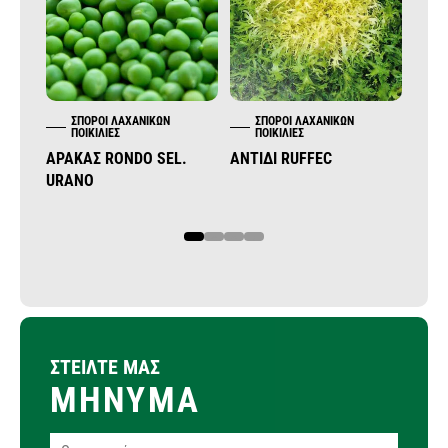
ΣΠΌΡΟΙ ΛΑΧΑΝΙΚΏΝ
ΣΠΌΡΟΙ ΛΑΧΑΝΙΚΏΝ
Σ
ΠΟΙΚΙΛΊΕΣ
ΠΟΙΚΙΛΊΕΣ
Π
ΑΡΑΚΆΣ RONDO SEL.
ΑΝΤΊΔΙ RUFFEC
ΆΝΗ
URANO
1
2
3
4
ΣΤΕΙΛΤΕ ΜΑΣ
ΜΗΝΥΜΑ