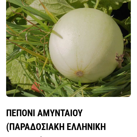
σπόροι λειμώνες - μίγματα
ποικιλιών λαχανικών
σπόροι αρωματικών & βότανα
σπόροι βιομηχανίας τροφίμων
κοκκάρι σποράς
σκόρδο σποράς
σπόροι δημητριακών
πατατόσπορος
σπόροι baby leaf μicro green εdible flowers
φακελάκια σπόρων & σταντ
ΠΕΠΌΝΙ ΑΜΥΝΤΑΙΟΥ
(ΠΑΡΑΔΟΣΙΑΚΉ ΕΛΛΗΝΙΚΉ