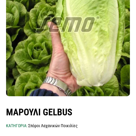
σπόροι λειμώνες - μίγματα
ποικιλιών λαχανικών
σπόροι αρωματικών & βότανα
σπόροι βιομηχανίας τροφίμων
κοκκάρι σποράς
σκόρδο σποράς
σπόροι δημητριακών
πατατόσπορος
σπόροι baby leaf μicro green εdible flowers
φακελάκια σπόρων & σταντ
ΜΑΡΟΥΛΙ GELBUS
ΚΑΤΗΓΟΡΙΑ:
Σπόροι Λαχανικών Ποικιλίες