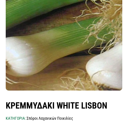
σπόροι λειμώνες - μίγματα
ποικιλιών λαχανικών
σπόροι αρωματικών & βότανα
σπόροι βιομηχανίας τροφίμων
κοκκάρι σποράς
σκόρδο σποράς
σπόροι δημητριακών
πατατόσπορος
σπόροι baby leaf μicro green εdible flowers
φακελάκια σπόρων & σταντ
ΚΡΕΜΜΎΔΑΚΙ WHITE LISBON
ΚΑΤΗΓΟΡΙΑ:
Σπόροι Λαχανικών Ποικιλίες