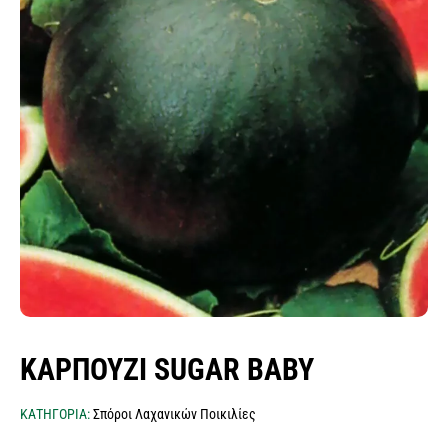
σπόροι λειμώνες - μίγματα
ποικιλιών λαχανικών
σπόροι αρωματικών & βότανα
σπόροι βιομηχανίας τροφίμων
κοκκάρι σποράς
σκόρδο σποράς
σπόροι δημητριακών
πατατόσπορος
σπόροι baby leaf μicro green εdible flowers
φακελάκια σπόρων & σταντ
ΚΑΡΠΟΥΖΙ SUGAR BABY
ΚΑΤΗΓΟΡΙΑ:
Σπόροι Λαχανικών Ποικιλίες