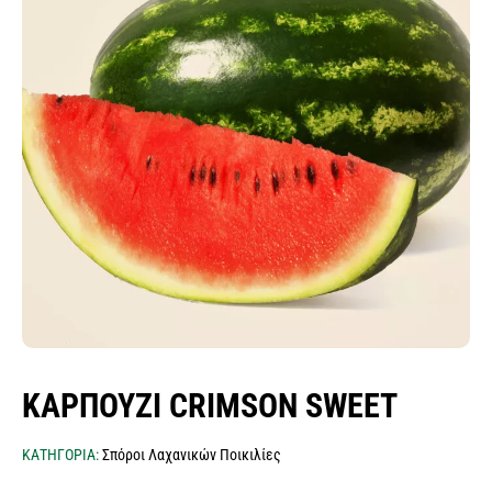
σπόροι λειμώνες - μίγματα
ποικιλιών λαχανικών
σπόροι αρωματικών & βότανα
σπόροι βιομηχανίας τροφίμων
κοκκάρι σποράς
σκόρδο σποράς
σπόροι δημητριακών
πατατόσπορος
σπόροι baby leaf μicro green εdible flowers
φακελάκια σπόρων & σταντ
ΚΑΡΠΟΥΖΙ CRIMSON SWEET
ΚΑΤΗΓΟΡΙΑ:
Σπόροι Λαχανικών Ποικιλίες