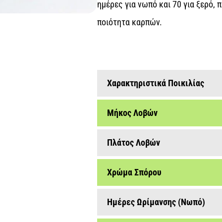
flowers
ημέρες για νωπό και 70 για ξερό,
φακελάκια σπόρων & σταντ
ποιότητα καρπών.
Χαρακτηριστικά Ποικιλίας
Μήκος Λοβών
Πλάτος Λοβών
Χρώμα Σπόρου
Ημέρες Ωρίμανσης (Νωπό)