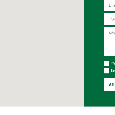
Εγγ
Έχ