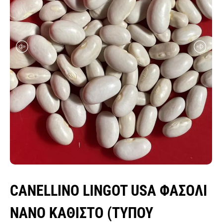
σπόροι λειμώνες - μίγματα
ποικιλιών λαχανικών
σπόροι αρωματικών & βότανα
σπόροι βιομηχανίας τροφίμων
κοκκάρι σποράς
σκόρδο σποράς
σπόροι δημητριακών
πατατόσπορος
σπόροι baby leaf μicro green εdible flowers
φακελάκια σπόρων & σταντ
CANELLINO LINGOT USA ΦΑΣΟΛΙ
ΝΑΝΟ ΚΑΘΙΣΤΟ (ΤΎΠΟΥ