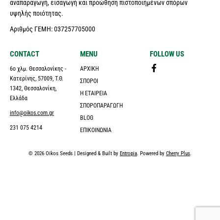
αναπαραγωγή, εισαγωγή και προώθηση πιστοποιημένων σπόρων
υψηλής ποιότητας.
Αριθμός ΓΕΜΗ: 037257705000
CONTACT
MENU
FOLLOW US
6ο χλμ. Θεσσαλονίκης -
ΑΡΧΙΚΉ
Κατερίνης, 57009, Τ.Θ.
ΣΠΌΡΟΙ
1342, Θεσσαλονίκη,
Η ΕΤΑΙΡΕΊΑ
Ελλάδα
ΣΠΟΡΟΠΑΡΑΓΩΓΉ
info@oikos.com.gr
BLOG
231 075 4214
ΕΠΙΚΟΙΝΩΝΊΑ
© 2026 Oikos Seeds | Designed & Built by
Entropia
. Powered by
Cherry Plus
.