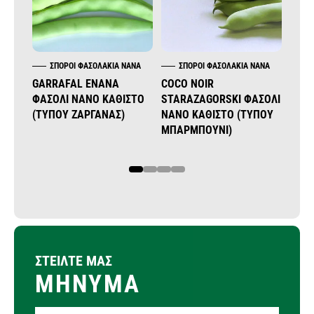
ΣΠΌΡΟΙ ΦΑΣΟΛΆΚΙΑ ΝΆΝΑ
ΣΠΌΡΟΙ ΦΑΣΟΛΆΚΙΑ ΝΆΝΑ
Σ
GARRAFAL ENANA
COCO NOIR
ΚΑΒ
ΦΑΣΟΛΙ ΝΑΝΟ ΚΑΘΙΣΤΟ
STARAZAGORSKI ΦΑΣΟΛΙ
ΦΑΣΟ
(ΤΎΠΟΥ ΖΑΡΓΆΝΑΣ)
ΝΑΝΟ ΚΑΘΙΣΤΟ (ΤΎΠΟΥ
(ΕΛΛ
ΜΠΑΡΜΠΟΎΝΙ)
ΠΑΡΑ
1
2
3
4
ΣΤΕΙΛΤΕ ΜΑΣ
ΜΗΝΥΜΑ