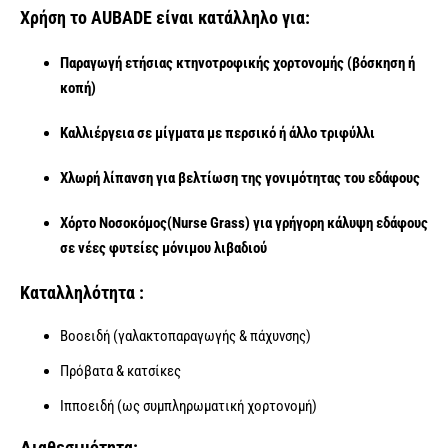
Χρήση το AUBADE είναι κατάλληλο για:
Παραγωγή ετήσιας κτηνοτροφικής χορτονομής
(βόσκηση ή
κοπή)
Καλλιέργεια σε μίγματα
με περσικό ή άλλο τριφύλλι
Χλωρή λίπανση
για βελτίωση της γονιμότητας του εδάφους
Χόρτο
Νοσοκόμος
(Nurse Grass)
για γρήγορη κάλυψη εδάφους
σε νέες φυτείες μόνιμου λιβαδιού
Καταλληλότητα :
Βοοειδή (γαλακτοπαραγωγής & πάχυνσης)
Πρόβατα & κατσίκες
Ιπποειδή (ως συμπληρωματική χορτονομή)