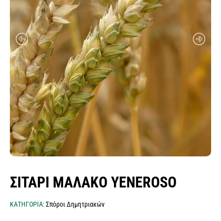
σπόροι λειμώνες - μίγματα
ποικιλιών λαχανικών
σπόροι αρωματικών & βότανα
σπόροι βιομηχανίας τροφίμων
κοκκάρι σποράς
σκόρδο σποράς
σπόροι δημητριακών
πατατόσπορος
σπόροι baby leaf μicro green εdible flowers
φακελάκια σπόρων & σταντ
ΣΙΤΑΡΙ ΜΑΛΑΚΟ YENEROSO
ΚΑΤΗΓΟΡΙΑ:
Σπόροι Δημητριακών