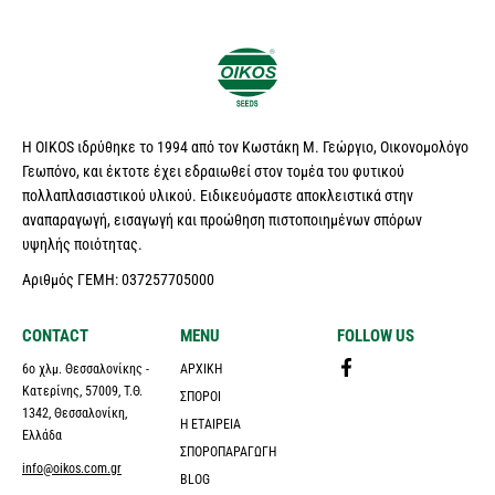
Η OIKOS ιδρύθηκε το 1994 από τον Κωστάκη Μ. Γεώργιο, Οικονομολόγο
Γεωπόνο, και έκτοτε έχει εδραιωθεί στον τομέα του φυτικού
πολλαπλασιαστικού υλικού. Ειδικευόμαστε αποκλειστικά στην
αναπαραγωγή, εισαγωγή και προώθηση πιστοποιημένων σπόρων
υψηλής ποιότητας.
Αριθμός ΓΕΜΗ: 037257705000
CONTACT
MENU
FOLLOW US
6ο χλμ. Θεσσαλονίκης -
ΑΡΧΙΚΉ
Κατερίνης, 57009, Τ.Θ.
ΣΠΌΡΟΙ
1342, Θεσσαλονίκη,
Η ΕΤΑΙΡΕΊΑ
Ελλάδα
ΣΠΟΡΟΠΑΡΑΓΩΓΉ
info@oikos.com.gr
BLOG