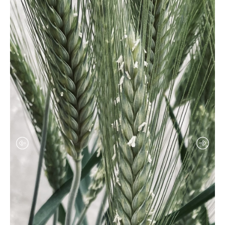
σπόροι λειμώνες - μίγματα
ποικιλιών λαχανικών
σπόροι αρωματικών & βότανα
σπόροι βιομηχανίας τροφίμων
κοκκάρι σποράς
σκόρδο σποράς
σπόροι δημητριακών
πατατόσπορος
σπόροι baby leaf μicro green εdible flowers
φακελάκια σπόρων & σταντ